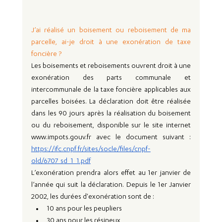
J’ai réalisé un boisement ou reboisement de ma 
parcelle, ai-je droit à une exonération de taxe 
foncière ?
Les boisements et reboisements ouvrent droit à une 
exonération des parts communale et 
intercommunale de la taxe foncière applicables aux 
parcelles boisées. La déclaration doit être réalisée 
dans les 90 jours après la réalisation du boisement 
ou du reboisement, disponible sur le site internet 
www.impots.gouv.fr
 avec le document suivant : 
https://ifc.cnpf.fr/sites/socle/files/cnpf-
old/6707_sd_1_1.pdf
L’exonération prendra alors effet au 1er janvier de 
l’année qui suit la déclaration. Depuis le 1er Janvier 
2002, les durées d'exonération sont de : 
10 ans pour les peupliers 
30 ans pour les résineux 