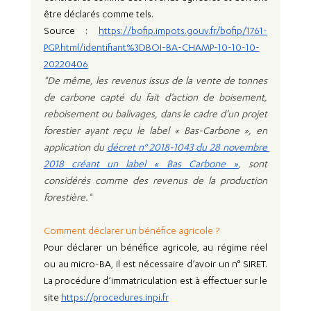
être déclarés comme tels.
Source : 
https://bofip.impots.gouv.fr/bofip/1761-
PGP.html/identifiant%3DBOI-BA-CHAMP-10-10-10-
20220406
"De même, les revenus issus de la vente de tonnes 
de carbone capté du fait d’action de boisement, 
reboisement ou balivages, dans le cadre d’un projet 
forestier ayant reçu le label « Bas-Carbone », en 
application du 
décret n° 2018-1043 du 28 novembre 
2018 créant un label « Bas Carbone »
, sont 
considérés comme des revenus de la production 
forestière."
Comment déclarer un bénéfice agricole ?
Pour déclarer un bénéfice agricole, au régime réel 
ou au micro-BA, il est nécessaire d’avoir un n° SIRET. 
La procédure d’immatriculation est à effectuer sur le 
site 
https://procedures.inpi.fr