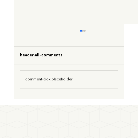
header.all-comments
comment-box.placeholder
Mise à jour des règles du SBTi : vers une
exigence simplifiée