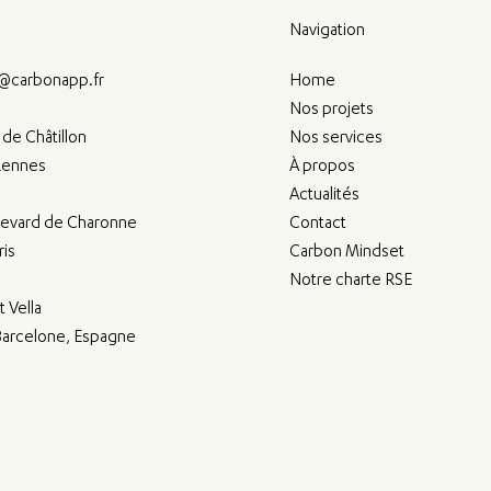
Navigation
@carbonapp.fr
Home
Nos projets
de Châtillon
Nos services
Rennes
À propos
Actualités
levard de Charonne
Contact
ris
Carbon Mindset
Notre charte RSE
t Vella
arcelone, Espagne