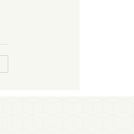
l bas-carbone : Comment
uveau référentiel
icule avec le reste du
e ?