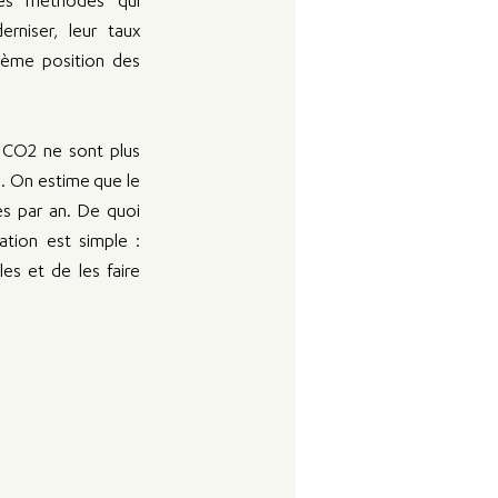
es méthodes qui 
niser, leur taux 
ième position des 
u CO2 ne sont plus 
 On estime que le 
s par an. De quoi 
tion est simple : 
es et de les faire 