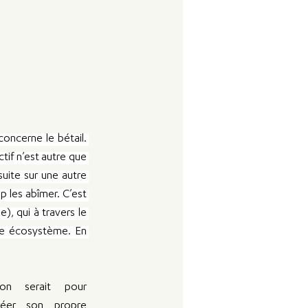
oncerne le bétail. 
tif n’est autre que 
uite sur une autre 
p les abîmer. C’est 
, qui à travers le 
ue écosystème. En 
on serait pour 
créer son propre 