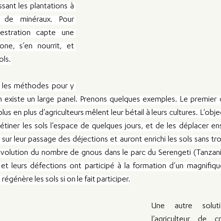
ssant les plantations à 
 de minéraux. Pour 
uestration capte une 
ne, s’en nourrit, et 
ols.
t les méthodes pour y 
 en existe un large panel. Prenons quelques exemples. Le premier c
us en plus d’agriculteurs mêlent leur bétail à leurs cultures. L’objec
iétiner les sols l’espace de quelques jours, et de les déplacer ens
sé sur leur passage des déjections et auront enrichi les sols sans tro
volution du nombre de gnous dans le parc du Serengeti (Tanzanie)
et leurs défections ont participé à la formation d’un magnifiq
régénère les sols si on le fait participer.
Une autre soluti
l’agriculteur de 