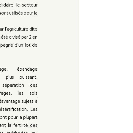
idaire, le secteur 
t utilisés pour la 
l’agriculture dite 
été divisé par 2 en 
mpagne d’un lot de 
age, épandage 
 plus puissant, 
séparation des 
ages, les sols 
davantage sujets à 
sertification. Les 
nt pour la plupart 
nt la fertilité des 