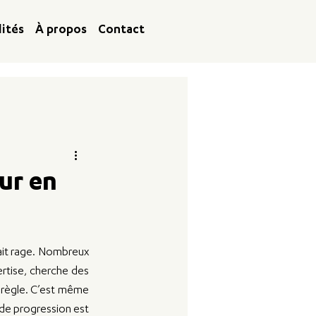
lités
À propos
Contact
our en
ait rage. Nombreux 
rtise, cherche des 
 règle. C’est même 
de progression est 