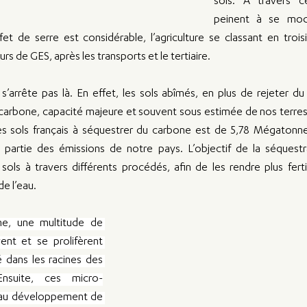
sols. A travers c
peinent à se moder
et de serre est considérable, l’agriculture se classant en trois
rs de GES, après les transports et le tertiaire.
s’arrête pas là. En effet, les sols abîmés, en plus de rejeter d
carbone, capacité majeure et souvent sous estimée de nos terres.
es sols français à séquestrer du carbone est de 5,78 Mégatonne
artie des émissions de notre pays. L’objectif de la séquestra
 sols à travers différents procédés, afin de les rendre plus fertil
e l’eau.
he, une multitude de 
nt et se prolifèrent 
dans les racines des 
Ensuite, ces micro-
 au développement de 