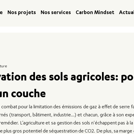
me
Nos projets
Nos services
Carbon Mindset
Actua
cture
ation des sols agricoles: p
un couche
 combat pour la limitation des émissions de gaz à effet de serre f
nés (transport, bâtiment, industrie…) et chacun, grâce à son expe
 remédier. L’agriculture et sa gestion des sols n'échappent pas à la
 plus gros potentiel de séquestration de CO2. De plus, sa marge 