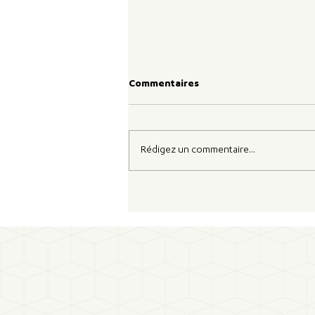
Commentaires
Rédigez un commentaire...
SBTi Corporate Net-Zero
Standard V2.0 : un référentiel
qui passe de l'ambition à
l'execution