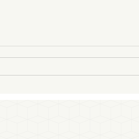
Mise à jour des règles du SBTi :
Labe
vers une exigence simplifiée
le no
s'art
mond