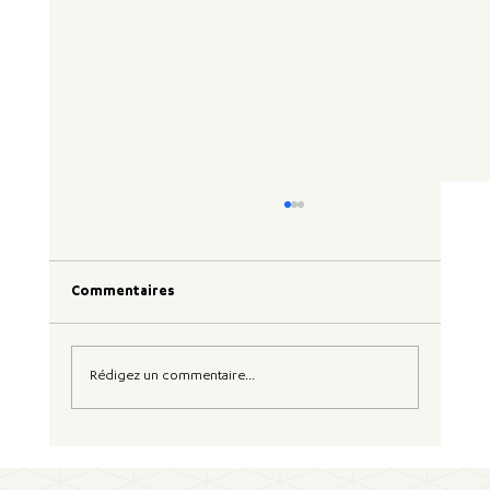
Commentaires
Rédigez un commentaire...
Mise à jour des règles du SBTi : vers une
exigence simplifiée