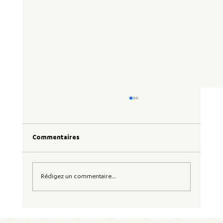
Commentaires
Rédigez un commentaire...
Mise à jour des règles du SBTi : vers une